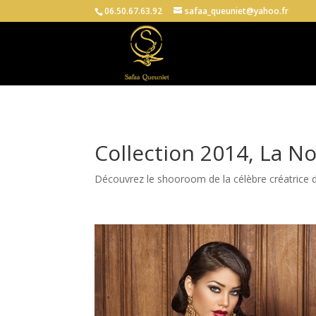
06.50.67.63.92
safaa_queuniet@yahoo.fr
Collection 2014, La N
Découvrez le shooroom de la célèbre créatrice d