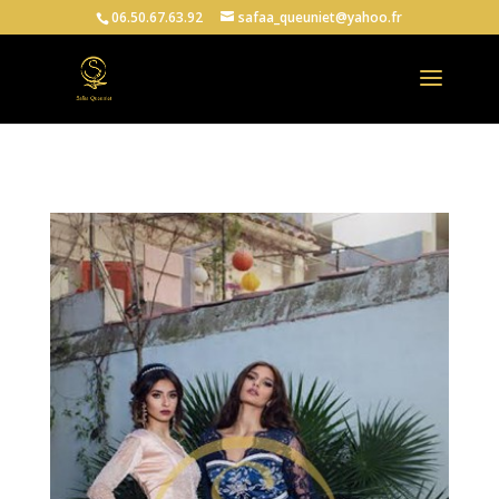
06.50.67.63.92
safaa_queuniet@yahoo.fr